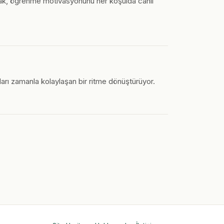
 merak, öğrenme motivasyonunu her koşulda canlı
arı zamanla kolaylaşan bir ritme dönüştürüyor.