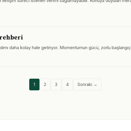
ler ve iletişim süreci istenen verimi sağlamayabilir. Konuya duyulan
 rehberi
adımı daha kolay hale getiriyor. Momentumun gücü, zorlu başlangıçl
1
2
3
4
Sonraki →