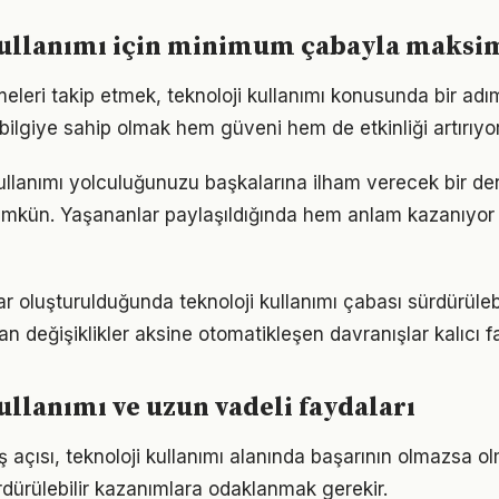
kullanımı için minimum çabayla maks
meleri takip etmek, teknoloji kullanımı konusunda bir ad
bilgiye sahip olmak hem güveni hem de etkinliği artırıyor
kullanımı yolculuğunuzu başkalarına ilham verecek bir d
kün. Yaşananlar paylaşıldığında hem anlam kazanıyor
ar oluşturulduğunda teknoloji kullanımı çabası sürdürülebi
an değişiklikler aksine otomatikleşen davranışlar kalıcı fa
ullanımı ve uzun vadeli faydaları
 açısı, teknoloji kullanımı alanında başarının olmazsa ol
rdürülebilir kazanımlara odaklanmak gerekir.