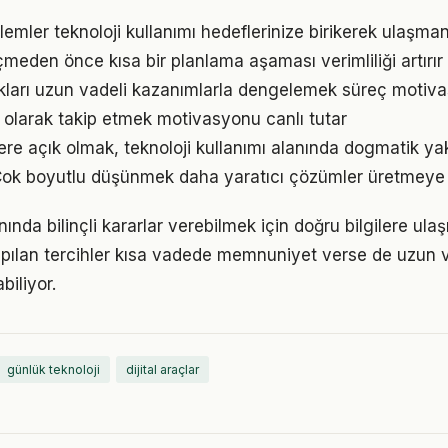
emler teknoloji kullanımı hedeflerinize birikerek ulaşman
den önce kısa bir planlama aşaması verimliliği artırır
ukları uzun vadeli kazanımlarla dengelemek süreç motiv
l olarak takip etmek motivasyonu canlı tutar
lere açık olmak, teknoloji kullanımı alanında dogmatik ya
Çok boyutlu düşünmek daha yaratıcı çözümler üretmeye z
lanında bilinçli kararlar verebilmek için doğru bilgilere ul
pılan tercihler kısa vadede memnuniyet verse de uzun
iliyor.
günlük teknoloji
dijital araçlar