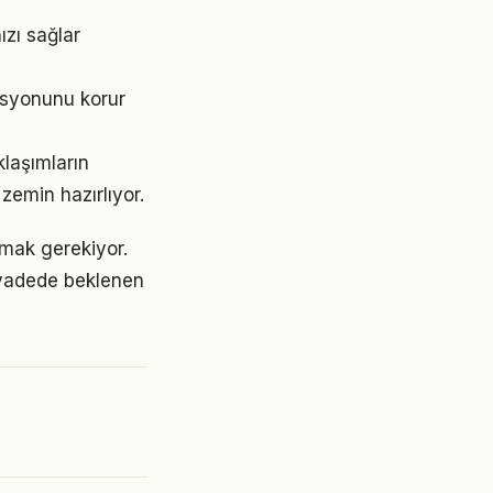
ızı sağlar
asyonunu korur
klaşımların
emin hazırlıyor.
aşmak gerekiyor.
 vadede beklenen