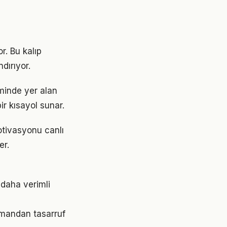
r. Bu kalıp
dırıyor.
minde yer alan
ir kısayol sunar.
otivasyonu canlı
er.
 daha verimli
amandan tasarruf