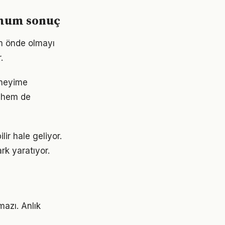
imum sonuç
ım önde olmayı
.
eneyime
 hem de
lir hale geliyor.
rk yaratıyor.
mazı. Anlık