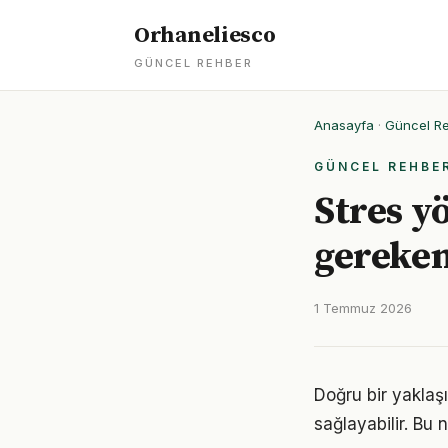
Orhaneliesco
GÜNCEL REHBER
Anasayfa
·
Güncel R
GÜNCEL REHBE
Stres yö
gereken
1 Temmuz 2026
Doğru bir yaklaşı
sağlayabilir. Bu