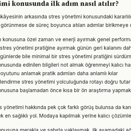
imi konusunda ilk adım nasıl atılır?
ikâyesinin arkasında stres yönetimi konusundaki kararlılı
görünmese de süreç boyunca atılan adımlar birikmeye 
sı konusuna özel zaman ve enerji ayırmak genel performans
stres yönetimi pratiğine ayırmak günün geri kalanını daha
ünlerde bile minimal bir stres yönetimi pratiğini sürdür
nusunda edinilen bilgileri not almak öğrenmeyi kalıcı hal
oyutunu anlamak pratik adımları daha anlamlı kılar
lendirme stres yönetimi yolculuğunda rotayı doğru tutar
konusuna başlamadan önce kısa bir ön araştırma yapmak
 yönetimi hakkında pek çok farklı görüş bulunsa da kanı
ek en sağlıklı yol. Modaya kapılmak yerine kalıcı çözümle
onusuna merakla ve sabırla yaklaşmak, ilk aşamadaki ağı