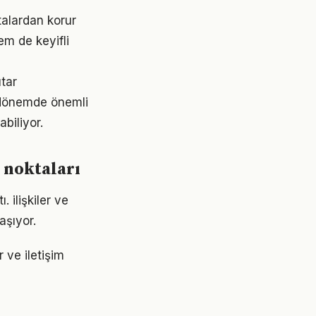
talardan korur
em de keyifli
utar
i dönemde önemli
abiliyor.
k noktaları
 ilişkiler ve
aşıyor.
r ve iletişim