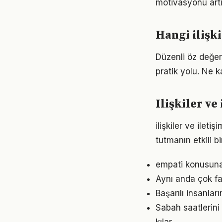
motivasyonu artır
Hangi ilişki
Düzenli öz değerl
pratik yolu. Ne k
Ilişkiler v
ilişkiler ve ile
tutmanın etkili 
empati konusuna 
Aynı anda çok faz
Başarılı insanları
Sabah saatlerini 