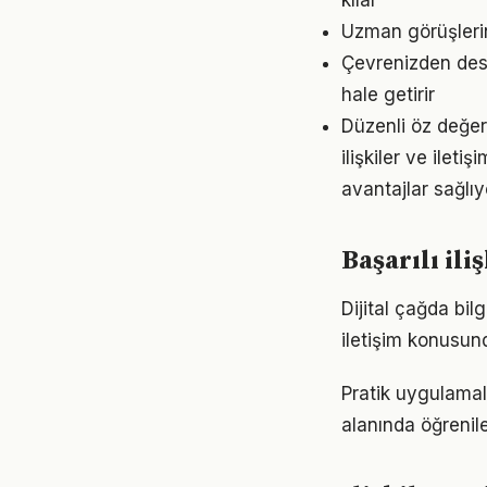
kılar
Uzman görüşlerin
Çevrenizden deste
hale getirir
Düzenli öz değerl
ilişkiler ve ile
avantajlar sağlıyo
Başarılı il
Dijital çağda bil
iletişim konusun
Pratik uygulamala
alanında öğrenil