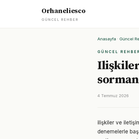
Orhaneliesco
GÜNCEL REHBER
Anasayfa
·
Güncel R
GÜNCEL REHBE
Ilişkile
sormanı
4 Temmuz 2026
ilişkiler ve ilet
denemelerle başl