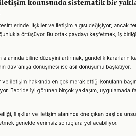
e iletişim konusunda sistematik bir yak
k
esimlerinde ilişkiler ve iletişim algısı değişiyor; ancak t
ğunlukla örtüşüyor. Bu ortak paydayı keşfetmek, iş birliğ
şim alanında bilinç düzeyini artırmak, gündelik kararların ka
ginin davranışa dönüşmesi ise asıl dönüşümü başlatıyor.
ler ve iletişim hakkında en çok merak ettiği konuların başı
yor. Teoride iyi görünen birçok yaklaşım, uygulamada fa
lliği, ilişkiler ve iletişim alanında öne çıkan başlıca unsu
etmek genelde verimsiz sonuçlara yol açabiliyor.