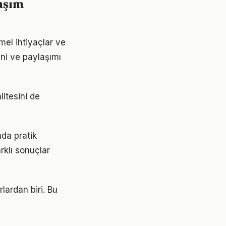
laşım
emel ihtiyaçlar ve
ini ve paylaşımı
litesini de
nda pratik
rklı sonuçlar
rlardan biri. Bu