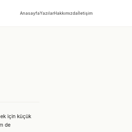
Anasayfa
Yazılar
Hakkımızda
İletişim
tmek için küçük
em de