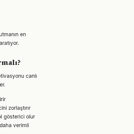
 tutmanın en
aratıyor.
urmalı?
otivasyonu canlı
er.
rir
ni zorlaştırır
ol gösterici olur
 daha verimli