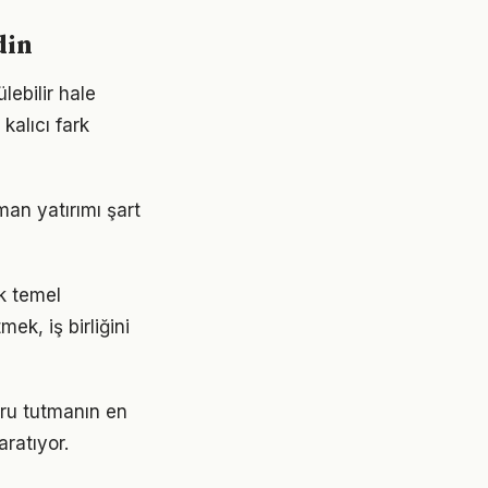
din
lebilir hale
kalıcı fark
an yatırımı şart
ak temel
ek, iş birliğini
ğru tutmanın en
aratıyor.