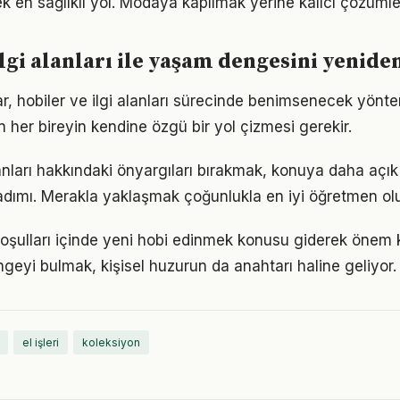
ek en sağlıklı yol. Modaya kapılmak yerine kalıcı çözümle
ilgi alanları ile yaşam dengesini yenid
klar, hobiler ve ilgi alanları sürecinde benimsenecek yön
n her bireyin kendine özgü bir yol çizmesi gerekir.
alanları hakkındaki önyargıları bırakmak, konuya daha açı
adımı. Merakla yaklaşmak çoğunlukla en iyi öğretmen ol
ulları içinde yeni hobi edinmek konusu giderek önem ka
geyi bulmak, kişisel huzurun da anahtarı haline geliyor.
el işleri
koleksiyon