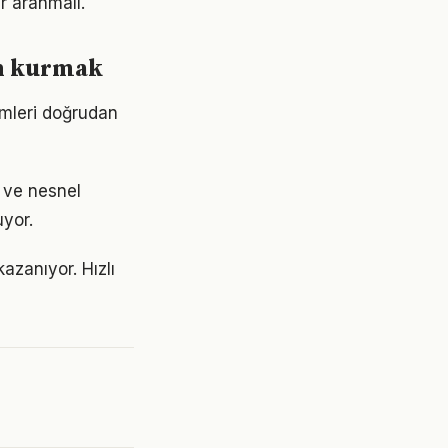
r aranmalı.
en kurmak
temleri doğrudan
k ve nesnel
uyor.
zanıyor. Hızlı