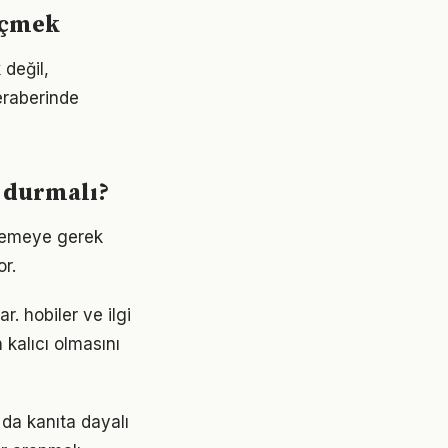
ölçmek
 değil,
beraberinde
e durmalı?
klemeye gerek
r.
. hobiler ve ilgi
 kalıcı olmasını
 da kanıta dayalı