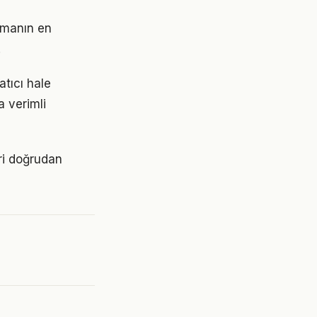
urmanın en
.
tıcı hale
a verimli
ri doğrudan