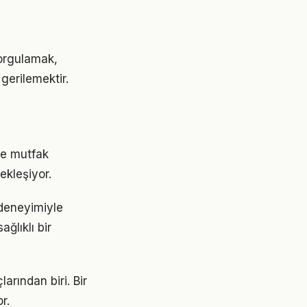
orgulamak,
gerilemektir.
ve mutfak
ekleşiyor.
 deneyimiyle
ğlıklı bir
arından biri. Bir
r.