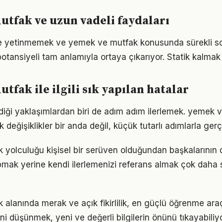
tfak ve uzun vadeli faydaları
rle yetinmemek ve yemek ve mutfak konusunda sürekli s
otansiyeli tam anlamıyla ortaya çıkarıyor. Statik kalmak 
tfak ile ilgili sık yapılan hatalar
iği yaklaşımlardan biri de adım adım ilerlemek. yemek 
eğişiklikler bir anda değil, küçük tutarlı adımlarla gerç
yolculuğu kişisel bir serüven olduğundan başkalarının
pmak yerine kendi ilerlemenizi referans almak çok daha sa
lanında merak ve açık fikirlilik, en güçlü öğrenme araçl
ini düşünmek, yeni ve değerli bilgilerin önünü tıkayabiliyo