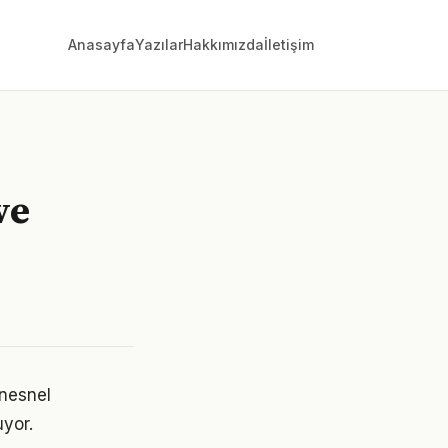
Anasayfa
Yazılar
Hakkımızda
İletişim
ve
 nesnel
uyor.