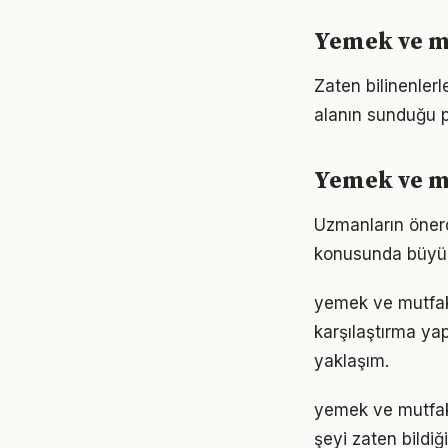
Yemek ve mu
Zaten bilinenle
alanın sunduğu p
Yemek ve mu
Uzmanların önerd
konusunda büyük d
yemek ve mutfak 
karşılaştırma ya
yaklaşım.
yemek ve mutfak a
şeyi zaten bildiğ